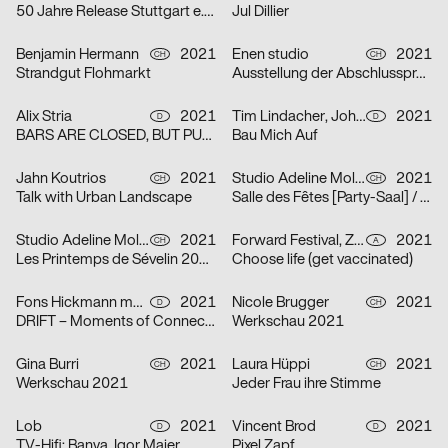
50 Jahre Release Stuttgart e. V.
Jul Dillier
Benjamin Hermann
2021
Enen studio
2021
CH
CH
Strandgut Flohmarkt
Ausstellung der Abschlussprojekte 2021 HEAD
Alix Stria
2021
Tim Lindacher, Johannes Schreiner
2021
D
D
BARS ARE CLOSED, BUT PUB IS OPEN! [Bars sind geschlossen, doch PUB ist geöfffnet!]
Bau Mich Auf
Jahn Koutrios
2021
Studio Adeline Mollard
2021
CH
CH
Talk with Urban Landscape
Salle des Fêtes [Party-Saal] / Orphelins [Waisen]
Studio Adeline Mollard
2021
Forward Festival, ZWUPP, Maša Stanic
2021
CH
A
Les Printemps de Sévelin 2021 [Sévelin-Frühling 2021]
Choose life (get vaccinated)
Fons Hickmann m23
2021
Nicole Brugger
2021
D
CH
DRIFT – Moments of Connection
Werkschau 2021
Gina Burri
2021
Laura Hüppi
2021
CH
CH
Werkschau 2021
Jeder Frau ihre Stimme
Lob
2021
Vincent Brod
2021
D
D
TV-Hifi: Banya, Igor Maier
Pixel Zapf