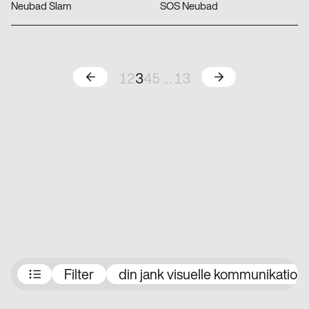
Neubad Slam
SOS Neubad
Zurück
Weiter
1
2
3
4
5
…
13
Preisträger:innen
Filter
din jank visuelle kommunikation