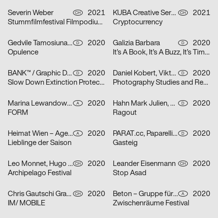
Severin Weber
2021
KUBA Creative Services
2021
CH
CH
Stummfilmfestival Filmpodium Zürich
Cryptocurrency
Gedvile Tamosiunaite, Jelena Luise, Shuaitong Zong
2020
Galizia Barbara
2020
D
D
Opulence
It’s A Book, It’s A Buzz, It’s Time to Discuss
BANK™ / Graphic Design Today
2020
Daniel Kobert, Viktor Lentzen
2020
D
D
Slow Down Extinction Protect Biodiversity
Photography Studies and Research
Marina Lewandowska
2020
Hahn Mark Julien, Kormann Raffael
2020
A
D
FORM
Ragout
Heimat Wien – Agentur für Veränderung
2020
PARAT.cc, Paparelli Nolan
2020
A
D
Lieblinge der Saison
Gasteig
Leo Monnet, Hugo Jauffret
2020
Leander Eisenmann
2020
CH
CH
Archipelago Festival
Stop Asad
Chris Gautschi Graphic & Editorial design
2020
Beton – Gruppe für Gestaltung
2020
CH
A
IM/ MOBILE
Zwischenräume Festival