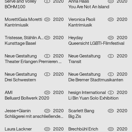
Serve and Volley
2020
Anna Haas
2020
D
CH
BÖHM100
You Are Not An Island
MorettiGaia Moretti
2020
Veronica Paoli
2020
CH
CH
Kantrimiusik
Kantrimiusik
Tristesse, Stählin Alena
2020
Heyday
2020
CH
CH
Kunsttage Basel
Queersicht LGBTI-Filmfestival
Neue Gestaltung
2020
Neue Gestaltung
2020
D
D
Theater Erlangen Premieren 20/21
Transit
Neue Gestaltung
2020
Neue Gestaltung
2020
D
D
Drei Schwestern
Die Bremer Stadtmusikanten
AMI
2020
hesign International
2020
CH
D
Belluard Bollwerk 2020
Li Bin Yuan Solo Exhibition
Jesse+Gianin
2020
Scarlett Bang
2020
CH
CH
Schlägerei mit anschließender Diskussion
Big Zis
Laura Lackner
2020
Brechbühl Erich
2020
CH
CH