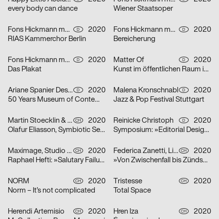
every body can dance
Wiener Staatsoper
Fons Hickmann m23
2020
Fons Hickmann m23
2020
D
D
RIAS Kammerchor Berlin
Bereicherung
Fons Hickmann m23
2020
Matter Of
2020
D
D
Das Plakat
Kunst im öffentlichen Raum in Stuttgart
Ariane Spanier Design
2020
Malena Kronschnabl
2020
D
D
50 Years Museum of Contemporary Art Skopje
Jazz & Pop Festival Stuttgart
Martin Stoecklin & Melina Wilson
2020
Reinicke Christoph
2020
CH
D
Olafur Eliasson, Symbiotic Seeing, Kunsthaus Zürich
Symposium: »Editorial Design Now«
Maximage, Studio Raphael Hefti
2020
Federica Zanetti, Linggi Annina
2020
CH
CH
Raphael Hefti: »Salutary Failures«
»Von Zwischenfall bis Zündschnur« – Sammlungsausstellung der Hochschule Luzern – Design & Kunst
NORM
2020
Tristesse
2020
CH
CH
Norm – It’s not complicated
Total Space
Herendi Artemisio
2020
Hren Iza
2020
CH
CH