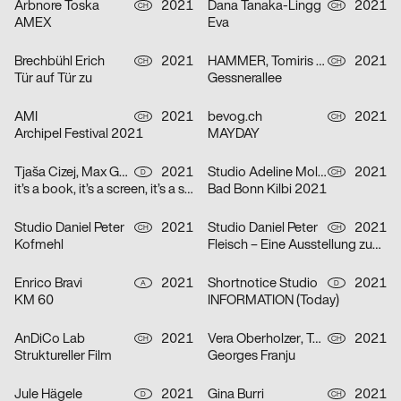
Arbnore Toska
2021
Dana Tanaka-Lingg
2021
CH
CH
AMEX
Eva
Brechbühl Erich
2021
HAMMER, Tomiris Shyngyssova
2021
CH
CH
Tür auf Tür zu
Gessnerallee
AMI
2021
bevog.ch
2021
CH
CH
Archipel Festival 2021
MAYDAY
Tjaša Cizej, Max Gültig, Laura Hähnel, Basil Haug
2021
Studio Adeline Mollard, Coboi
2021
D
CH
it’s a book, it’s a screen, it’s a space in between
Bad Bonn Kilbi 2021
Studio Daniel Peter
2021
Studio Daniel Peter
2021
CH
CH
Kofmehl
Fleisch – Eine Ausstellung zum Innenleben
Enrico Bravi
2021
Shortnotice Studio
2021
A
D
KM 60
INFORMATION (Today)
AnDiCo Lab
2021
Vera Oberholzer, Tonja Wüthrich
2021
CH
CH
Struktureller Film
Georges Franju
Jule Hägele
2021
Gina Burri
2021
D
CH