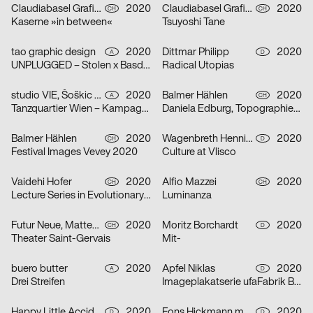
Claudiabasel Grafik & Interaktion
2020
Claudiabasel Grafik & Interaktion
2020
CH
CH
Kaserne »in between«
Tsuyoshi Tane
tao graphic design
2020
Dittmar Philipp
2020
A
D
UNPLUGGED – Stolen x Basdban
Radical Utopias
studio VIE, Šoškic Katarina, Scherabon Herwig
2020
Balmer Hählen
2020
A
CH
Tanzquartier Wien – Kampagne Camilla Schielin
Daniela Edburg, Topographies of Transformation
Balmer Hählen
2020
Wagenbreth Henning
2020
CH
D
Festival Images Vevey 2020
Culture at Vlisco
Vaidehi Hofer
2020
Alfio Mazzei
2020
CH
CH
Lecture Series in Evolutionary Ecology
Luminanza
Futur Neue, Matteo Venet
2020
Moritz Borchardt
2020
CH
D
Theater Saint-Gervais
Mit-
buero butter
2020
Apfel Niklas
2020
A
D
Drei Streifen
Imageplakatserie ufaFabrik Berlin
Happy Little Accidents
2020
Fons Hickmann m23
2020
D
D