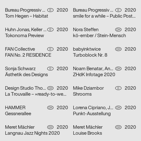
Bureau Progressiv visuelle Kommunikation
2020
Bureau Progressiv visuelle Kommunikation
2020
D
D
Tom Hegen – Habitat
smile for a while – Public Poster Gallery Reloaded
Huhn Jonas, Keller Dominik
2020
Nora Steffen
2020
D
CH
Tokonoma Preview
kö-ember / Stein-Mensch
FAN Collective
2020
babyinktwice
2020
D
CH
FAN No. 2 RESIDENCE
Turboblock Nr. 8
Sonja Schwarz
2020
Noam Benatar, Anamaria Fernandez, Vilté Jurgutyté, Keller Samara
2020
D
CH
Ästhetik des Designs
ZHdK Infotage 2020
Design Studio Thom Pfister
2020
Mike Dziambor
2020
CH
D
La Trouvaille – »ready-to-wear«
Shrooms
HAMMER
2020
Lorena Cipriano, Julia Hoogkamer
2020
CH
CH
Gessnerallee
Punkt-Ausstellung
Meret Mächler
2020
Meret Mächler
2020
CH
CH
Langnau Jazz Nights 2020
Louise Brooks