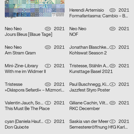
Atelier Bundi AG
2021
Herendi Artemisio
2021
CH
CH
Edgar
Formafantasma: Cambio – Baum, Holz, Mensch
Neo Neo
2021
Neo Neo
2021
CH
CH
Jours Bleus [Blaue Tage]
NOF
Neo Neo
2021
Jonathan Blaschke, Bruno Jacoby
2021
CH
D
Am Stram Gram
Kohlswat Season 2
Mini-Zine-Library
2021
Tristesse, Stählin Alena
2021
D
CH
With me im Widmer II
Kunsttage Basel 2021
Tristesse
2021
Paul Buschnegg, Kilian Hanappi, Marcus Wagner
2021
CH
A
»Diáspora Sefardí« – Mizmorim Kammermusik Festival
Jazzfest Styro Poster
Valentin Jauch, Sonia González
2021
Giliane Cachin, Vilté Jurgutyté
2021
D
CH
This Must Be The Place
RKC December
cyan (Daniela Haufe + Detlef Fiedler)
2021
Saskia van der Meer
2021
D
D
Don Quixote
Semestereröffnung HfG Karlsruhe