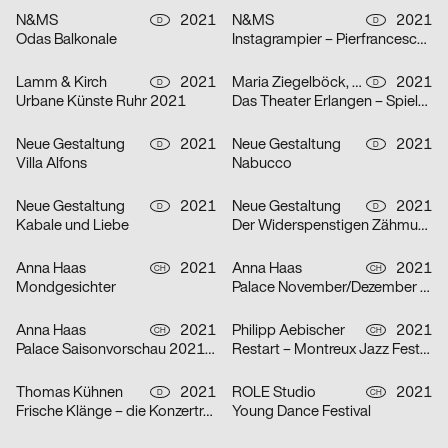
N&MS
2021
N&MS
2021
D
D
Odas Balkonale
Instagrampier – Pierfrancesco Celada
Lamm & Kirch
2021
Maria Ziegelböck, Neue Gestaltung
2021
D
D
Urbane Künste Ruhr 2021
Das Theater Erlangen – Spielzeit 2021/22
Neue Gestaltung
2021
Neue Gestaltung
2021
D
D
Villa Alfons
Nabucco
Neue Gestaltung
2021
Neue Gestaltung
2021
D
D
Kabale und Liebe
Der Widerspenstigen Zähmung
Anna Haas
2021
Anna Haas
2021
CH
CH
Mondgesichter
Palace November/Dezember 2021
Anna Haas
2021
Philipp Aebischer
2021
CH
CH
Palace Saisonvorschau 2021/22
Restart – Montreux Jazz Festival 2021
Thomas Kühnen
2021
ROLE Studio
2021
D
CH
Frische Klänge – die Konzertreihe
Young Dance Festival