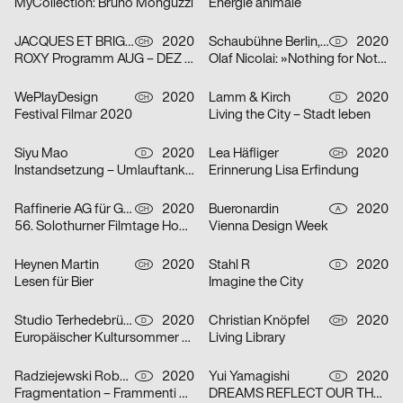
MyCollection: Bruno Monguzzi
Énergie animale
JACQUES ET BRIGITTE
2020
Schaubühne Berlin, Olaf Nicolai
2020
CH
D
ROXY Programm AUG – DEZ 2020
Olaf Nicolai: »Nothing for Nothing/Try again«
WePlayDesign
2020
Lamm & Kirch
2020
CH
D
Festival Filmar 2020
Living the City – Stadt leben
Siyu Mao
2020
Lea Häfliger
2020
D
CH
Instandsetzung – Umlauftank 2
Erinnerung Lisa Erfindung
Raffinerie AG für Gestaltung
2020
Bueronardin
2020
CH
A
56. Solothurner Filmtage Home Edition
Vienna Design Week
Heynen Martin
2020
Stahl R
2020
CH
D
Lesen für Bier
Imagine the City
Studio Terhedebrügge
2020
Christian Knöpfel
2020
D
CH
Europäischer Kultursommer Fellbach
Living Library
Radziejewski Robert
2020
Yui Yamagishi
2020
D
D
Fragmentation – Frammenti di Due
DREAMS REFLECT OUR THOUGHTS