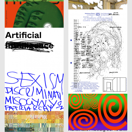
Human Parasite
Etudes d’espace [Raumstudien] n° 1-52 – Visarte Vaud
DIA Studio
2021
Vinzenz Meyner
2021
CH
CH
Optimo – Antique Legacy
Zirkuliere! Eine Konspiration
Isabell Hammelbeck, Jana Michael
2021
2xGoldstein
2021
D
D
Artificial Sexism
Architecture Infrastructure Landscape – Construction and Representation of the Territory in Latin America [Architektur Infrastruktur Landschaft – Konstruktion und Repräsentation des Territoriums in Lateinamerika]
Adele Stroh
2021
Maximage
2021
D
CH
Geburt erfolgreich – das Leben ist kein Robinson Club
ARSENIC Saison 2021–2022
3007
2021
3007
2021
A
A
Frauen der Wiener Werkstätte
Rechnitz (Anđeo uništenja) / Rechnitz (Der Würgeengel) by Elfriede Jelinek
Claudiabasel Grafik & Interaktion
2021
Claudiabasel Grafik & Interaktion
2021
CH
CH
S AM Accsess for all
Die Nase
Balmer Hählen
2021
Balmer Hählen
2021
CH
CH
Foreign Agent – Live Bold
Fabienne Levy – Romane De Watteville
Phila Büdding, Jana Rzehak
2021
figures
2021
D
CH
Jazzkabinett
Kunsthalle Fribourg 30/40 ans Jubilé