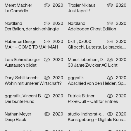
Meret Mächler
2020
Troxler Niklaus
2020
CH
CH
La Comédie
Just tape it!
Nordland
2020
Nordland
2020
CH
CH
Der Ballon, der sich erhängte
Adelboden Ghost Edition
Hubertus Design
2020
0xfff, 0x000
2020
CH
CH
MAH – COME TO MAHMAH
Gli occhi. La testa. Le braccia. Le mani. Il cuore. Grazie.
Lars Schrodberger
2020
Marc Lieberherr, David Zwicker
2020
D
CH
Austausch bildet
30 Jahre Zwicker AG Licht
Daryl Schiltknecht
2020
gggrafik
2020
CH
D
Wohin mit unserer Wirtschaft?
Abschied von den Helden, Spielzeit 19/20
gggrafik, Vincent Brod
2020
Patrick Bittner
2020
D
D
Der bunte Hund
PixxelCult – Call for Entries
Nathan Meyer
2020
studio lindhorst-emme
2020
CH
D
Deep Black
Kunstgebung – Digitale Kunstauktion