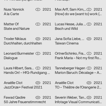
Nuss Yannick
2021
Max Arff, Sam Kim, Dokho Shin
2021
D
D
À la Carte
(How) do we (want to) work (together) (as (socially engaged) designers (students and neighbors)) (in neoliberal times)?
Matter Of
2021
Lucas Hesse, Julia Löffler
2021
D
D
State and Nature
Brach und Wild
Troxler Niklaus
2021
Jana Sofia Liebe, Wetli Tanaka Minami
2021
CH
CH
Durchhalten, durchhalten
Taiwan Cinema
Leonard Burmeister
2021
OrtnerSchinko, Frank Maria
2021
D
A
Dialogue
Frank Maria – Not my first Rodeo
Laura Hilbert, Sarah Stendel
2021
Tanneberger Hagen
2021
D
D
Hands On! – HfG-Rundgang 2021
Marion Baruch: Décalage – Ausstellung in der der HGB Galerie
Anaëlle Clot
2021
Anaëlle Clot
2021
CH
CH
JazzOnze+ Festival 2021
TO – Théâtre de l’Orangerie 2021
Fawad Qadire
2021
Severin Weber, Tanja Vogt, Elia Geiger, Ladina Döring, Nicola Canziani
2021
CH
CH
50 Jahre Frauenstimmrecht
Infotage Visual Communication 2021 Zürcher Hochschule der Künste