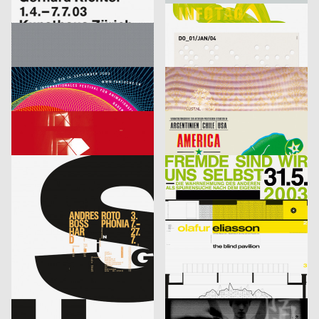
Richter
Infotag
labor b – Netzwerk für Gestaltung
2003
designliga
2003
D
D
Focus Award 2003 – Ausschreibung
Veranstaltungsplakat Sylvester
Bringolf Irion Vögeli
2003
Sascha Brossmann, Heike Grebin, Matthias Hübner, Johanna Leuner
2003
CH
D
Fantoche 03
Von Fall zu Fall: lust.nl
blotto design
2003
tarzanundjane
2003
D
CH
Kontrapunkt – Die Architektur von Daniel Libeskind
America, Amerikkka
cyan (Daniela Haufe + Detlef Fiedler)
2003
cyan (Daniela Haufe + Detlef Fiedler)
2003
D
D
aus der Serie: singuhr – hörgalerie in parochial (2003-2 und 2003-4)
fremde sind wir uns selbst – ein interreligiöser dialog
cyan (Daniela Haufe + Detlef Fiedler)
2003
cyan (Daniela Haufe + Detlef Fiedler)
2003
D
D
20 Jahre Freunde guter Musik
olafur eliasson – the blind pavillon
cyan (Daniela Haufe + Detlef Fiedler)
2003
büro diffus GmbH
2003
D
D
better days
Media-Space 03
blotto design
2003
hesign
2003
D
D
Geistiger Explosivstoff (Recht, von dem man…)
An Estranged Paradise