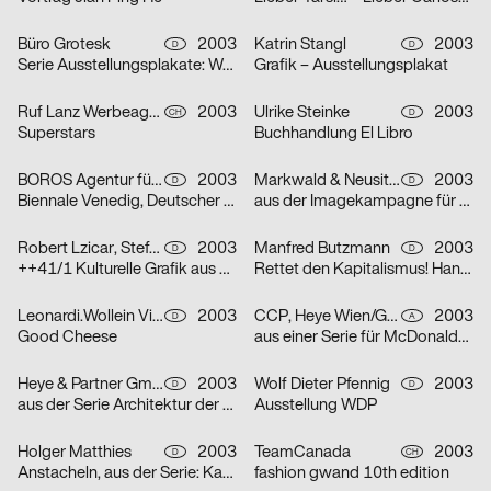
Büro Grotesk
2003
Katrin Stangl
2003
D
D
Serie Ausstellungsplakate: Wolfgang Vetten – Jürgen Paas – Kunstauktion
Grafik – Ausstellungsplakat
Ruf Lanz Werbeagentur AG
2003
Ulrike Steinke
2003
CH
D
Superstars
Buchhandlung El Libro
BOROS Agentur für Kommunikation
2003
Markwald & Neusitzer
2003
D
D
Biennale Venedig, Deutscher Pavillon
aus der Imagekampagne für die Deutsche Aidshilfe e.V.
Robert Lzicar, Stefanie Preis
2003
Manfred Butzmann
2003
D
D
++41/1 Kulturelle Grafik aus Zürich
Rettet den Kapitalismus! Handelt jetzt!
Leonardi.Wollein Visuelle Konzepte
2003
CCP, Heye Wien/GBK,Heye München
2003
D
A
Good Cheese
aus einer Serie für McDonalds Österreich (Gabeln)
Heye & Partner GmbH
2003
Wolf Dieter Pfennig
2003
D
D
aus der Serie Architektur der Obdachlosigkeit: Motiv Citylight/Motiv Litfaßsäule
Ausstellung WDP
Holger Matthies
2003
TeamCanada
2003
D
CH
Anstacheln, aus der Serie: Kammerspiele – typografische Themenplakate
fashion gwand 10th edition