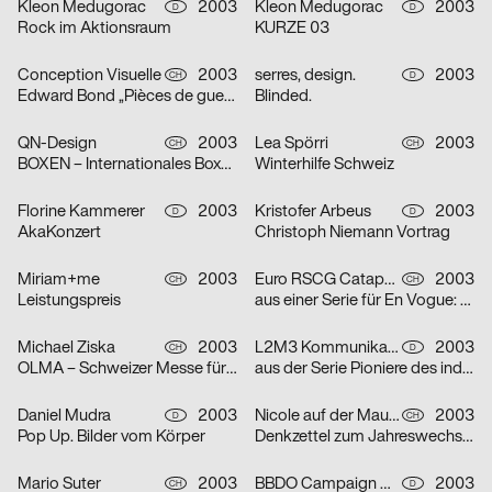
Kleon Medugorac
2003
Kleon Medugorac
2003
D
D
Rock im Aktionsraum
KURZE 03
Conception Visuelle
2003
serres, design.
2003
CH
D
Edward Bond „Pièces de guerre I-II“
Blinded.
QN-Design
2003
Lea Spörri
2003
CH
CH
BOXEN – Internationales Boxmeeting
Winterhilfe Schweiz
Florine Kammerer
2003
Kristofer Arbeus
2003
D
D
AkaKonzert
Christoph Niemann Vortrag
Miriam+me
2003
Euro RSCG Catapult AG Switzerland
2003
CH
CH
Leistungspreis
aus einer Serie für En Vogue: Fisch
Michael Ziska
2003
L2M3 Kommunikationsdesign
2003
CH
D
OLMA – Schweizer Messe für Land- und Milchwirtschaft 2003
aus der Serie Pioniere des industriellen Designs am Bodensee: Champs
Daniel Mudra
2003
Nicole auf der Mauer
2003
D
CH
Pop Up. Bilder vom Körper
Denkzettel zum Jahreswechsel: Mädchen
Mario Suter
2003
BBDO Campaign GmbH Düsseldorf
2003
CH
D