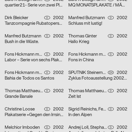
quartier21- Serie von zwei Plakaten
MQ MONATSPLAKATE / MÄRZ 2002 – Serie von zwei Plakaten
Dirk Bleicker
2002
Manfred Butzmann
2002
D
D
Tanzcompagnie Rubatoperson to person Premiere
Schluss mit lustig!
Manfred Butzmann
2002
Thomas Ginter
2002
D
D
Bush in die Wüste.
Hallo Krieg
Fons Hickmann m23
2002
Fons Hickmann m23
2002
D
D
Labor – Serie von sechs Plakaten
Fons in China
Fons Hickmann m23
2002
SPUTNIK Steinemann & Co.
2002
D
CH
Bahia de Todos os Santos
Zyklus Fotoausstellung 2002 in der Luzerner Designgalerie – Serie von drei Plakaten
Thomas Matthaeus Müller
2002
Thomas Matthaeus Müller
2002
D
D
Grande Banale
Zeit Ist
Christine Loose
2002
Sigrid Reinichs, Fenja Spiess
2002
D
D
Plakatserie »Gegen den Irrsinn«
In den Alpen
Melchior Imboden
2002
Andrej Loll, Stephanie Marx
2002
D
D