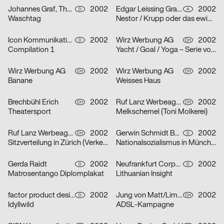
Johannes Graf, Thorsten Lehmann
2002
Edgar Leissing Grafik Design
2002
D
A
Waschtag
Nestor / Krupp oder das ewige Leben / Hartes Herz – Serie von drei Plakaten
Icon Kommunikationsdesign
2002
Wirz Werbung AG
2002
D
CH
Compilation 1
Yacht / Goal / Yoga – Serie von drei Plakaten
Wirz Werbung AG
2002
Wirz Werbung AG
2002
CH
CH
Banane
Weisses Haus
Brechbühl Erich
2002
Ruf Lanz Werbeagentur AG
2002
CH
CH
Theatersport
Melkschemel (Toni Molkerei)
Ruf Lanz Werbeagentur AG
2002
Gerwin Schmidt Büro für visuelle Gestaltung
2002
CH
D
Sitzverteilung in Zürich (Verkehrsbetriebe Zürich)
Nationalsozialismus in München
Gerda Raidt
2002
Neufrankfurt Corporate Design GmbH
2002
D
D
Matrosentango Diplomplakat
Lithuanian Insight
factor product designagentur
2002
Jung von Matt/Limmat AG
2002
D
CH
Idyllwild
ADSL-Kampagne