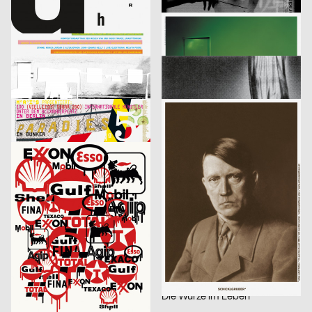
lmn
2003
i.de – Büro für Kommunikation
2003
D
D
Musica Viva Konzert 26.02.2003
Mitra Tabrizian Jenseits der Grenzen
Marion Blomeyer
2003
Fons Hickmann m23
2003
D
D
Gedächtnisbilder
Die Toten
HardCase Design
2003
Eleonore Bujatti
2003
D
A
Paradies No. 5
Schicklgruber alias Adolf Hitler
Franz Scholz
2003
Fons Hickmann m23, Klaus Hesse
2003
D
D
je besser man lebt…
11 Designer für Deutschland
Fons Hickmann m23
2003
Fons Hickmann m23
2003
D
D
Should i stay or should i go
Kleidersammlung
Publicis Wien A brand of Publicis Group Austria
2003
Publicis Werbeagentur GmbH
2003
A
D
Leistungsgruppe Sport
U-Boot
Fons Hickmann m23
2003
Publicis Werbeagentur GmbH
2003
D
D
Young and Social
Die Würze im Leben