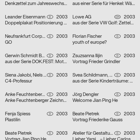
Denkzettel zum Jahreswechsel: Öl
aus einer Serie für Henkel: Wäscheklammern
Leander Eisenmann
2003
Lowe AG
2003
D
CH
Doppelplakat Positionierung – Design und Architektur, von der Ausbildung zum Beruf?
aus der Serie VW Golf: Zettelplakat
Neufrankfurt Corporate Design GmbH
2003
Florian Fischer
2003
D
D
GO
youth of europe?
Gerwin Schmidt Büro für visuelle Gestaltung
2003
Zsuzsanna Ilijin
2003
D
D
aus der Serie DOK.FEST: Motiv Schrei – Motiv Kuss
Vortrag Frieder Grindler
Siena Jakobi, Niels Verhaag
2003
Svea Schildmann, Kathrin Nahlik
2003
D
D
C4-Professur
aus der Serie Kinderträume: Feuerwehr
Anke Feuchtenberger
2003
Jörg Dengler
2003
D
D
Anke Feuchtenberger Zeichnungen
Welcome Jian Ping He
Fenja Spiess
2003
Beate Pietrek
2003
D
D
Plastilin
Vortrag Friederike Gauss
Beate Pietrek
2003
Atelier für Gestaltung
2003
D
D
Vortrag Jian Ping He
Lieber Yarsi… – Lieber Carlos… – Serie von zwei Plakaten