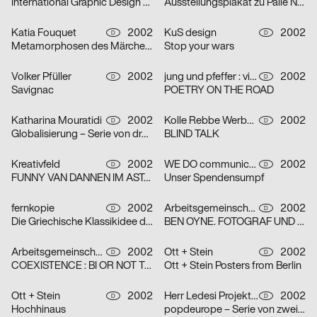
International Graphic Design Education Forum Beijin, China 2002 – Serie von zwei Plakaten
Ausstellungsplakat zu Palle Nielsen
Katia Fouquet
2002
KuS design
2002
D
D
Metamorphosen des Märchens
Stop your wars
Volker Pfüller
2002
jung und pfeffer : visuelle Kommunikation
2002
D
D
Savignac
POETRY ON THE ROAD
Katharina Mouratidi
2002
Kolle Rebbe Werbeagentur GmbH
2002
D
D
Globalisierung – Serie von drei Plakaten
BLIND TALK
Kreativfeld
2002
WE DO communication GmbH
2002
D
D
FUNNY VAN DANNEN IM ASTA – KELLER
Unser Spendensumpf
fernkopie
2002
Arbeitsgemeinschaft für visuelle und verbale Kommunikation Uwe Loesch
2002
D
D
Die Griechische Klassikidee der Wirklichkeit – Serie von zwei Plakaten
BEN OYNE. FOTOGRAF UND FILMEMACHER
Arbeitsgemeinschaft für visuelle und verbale Kommunikation Uwe Loesch
2002
Ott + Stein
2002
D
D
COEXISTENCE : BI OR NOT TO BE
Ott + Stein Posters from Berlin
Ott + Stein
2002
Herr Ledesi Projekt- und Werbeagentur
2002
D
D
Hochhinaus
popdeurope – Serie von zwei Plakaten