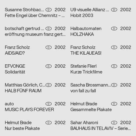
Susanne Strohbach, Ralf Wolfermann
2002
U9 visuelle Allianz GmbH
2002
D
D
Fette Engel über Chemnitz – Serie von vier Plakaten
Hobit 2003
botschaft gertrud nolte visuelle kommunikation und beratung
2002
Halbautomaten
2002
D
D
eröffnung museum franz gertsch
HOLZHAKA
Franz Scholz
2002
Franz Scholz
2002
D
D
AIDS/AID?
THE KILAUEAS!
EFVONGE
2002
Stefanie Flierl
2002
D
D
Solidarität
Kurze Trickfilme
Matthias Görlich, Charalampos Lazos
2002
Sascha Brossmann, Heike Grebin, Nina Lehmann
2002
D
D
HALB FÜNF RAUM
von fall zu fall
auto
2002
Helmut Brade
2002
D
D
MUSIC PLAYS FOREVER
Gesammelte Plakate
Helmut Brade
2002
Sahar Aharoni
2002
D
D
Nur beste Plakate
BAUHAUS IN TELAVIV – Serie von drei Plakaten