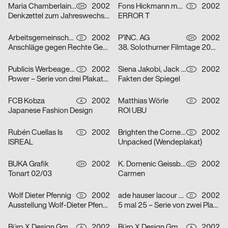
Maria Chamberlain, Fabienne Bissig, Ibrahim Hasan
2002
Fons Hickmann m23
2002
CH
D
Denkzettel zum Jahreswechsel: Letztes Abendmahl / Ohne Ausnahme / o. T. – Serie von drei Plakaten
ERROR T
Arbeitsgemeinschaft für visuelle und verbale Kommunikation Uwe Loesch
2002
P’INC. AG
2002
D
CH
Anschläge gegen Rechte Gewalt
38. Solothurner Filmtage 2003 – Serie von zwei Plakaten
Publicis Werbeagentur GmbH
2002
Siena Jakobi, Jack Kraska, Niels Verhaag
2002
D
D
Power – Serie von drei Plakaten
Fakten der Spiegel
FCB Kobza
2002
Matthias Wörle
2002
A
D
Japanese Fashion Design
ROI UBU
Rubén Cuellas Is
2002
Brighten the Corners Studio for Design
2002
D
D
ISREAL
Unpacked (Wendeplakat)
BUKA Grafik
2002
K. Domenic Geissbühler
2002
CH
CH
Tonart 02/03
Carmen
Wolf Dieter Pfennig
2002
ade hauser lacour kommunikationsgestaltung gmbh
2002
D
D
Ausstellung Wolf-Dieter Pfennig in der Galerie Sillack Dresden
5 mal 25 – Serie von zwei Plakaten
Büro X Design GmbH
2002
Büro X Design GmbH
2002
A
A