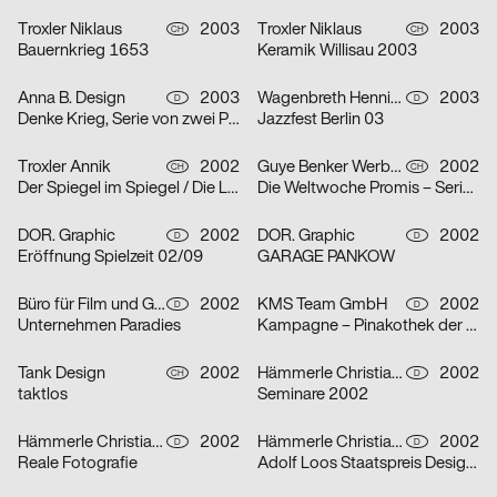
Troxler Niklaus
2003
Troxler Niklaus
2003
CH
CH
Bauernkrieg 1653
Keramik Willisau 2003
Anna B. Design
2003
Wagenbreth Henning
2003
D
D
Denke Krieg, Serie von zwei Plakaten
Jazzfest Berlin 03
Troxler Annik
2002
Guye Benker Werbeagentur AG BSW
2002
CH
CH
Der Spiegel im Spiegel / Die Leiden des Jungwerdens / Die Muse mit der scharfen Zunge – Serie von dr
Die Weltwoche Promis – Serie von drei Plakaten
DOR. Graphic
2002
DOR. Graphic
2002
D
D
Eröffnung Spielzeit 02/09
GARAGE PANKOW
Büro für Film und Gestaltung
2002
KMS Team GmbH
2002
D
D
Unternehmen Paradies
Kampagne – Pinakothek der Moderne – Serie von zwei Plakaten
Tank Design
2002
Hämmerle Christiane, Timo Thurner
2002
CH
D
taktlos
Seminare 2002
Hämmerle Christiane, Timo Thurner
2002
Hämmerle Christiane, Timo Thurner
2002
D
D
Reale Fotografie
Adolf Loos Staatspreis Design 2001