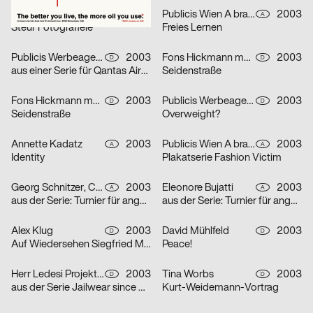
Fons Hickmann m23
2003
Publicis Wien A brand of Publicis Group Austria
2003
D
A
Steur Fotografieie
Freies Lernen
Publicis Werbeagentur GmbH
2003
Fons Hickmann m23
2003
D
D
aus einer Serie für Qantas Airways Limited: one-way
Seidenstraße
Fons Hickmann m23
2003
Publicis Werbeagentur GmbH
2003
D
D
Seidenstraße
Overweight?
Annette Kadatz
2003
Publicis Wien A brand of Publicis Group Austria
2003
A
A
Identity
Plakatserie Fashion Victim
Georg Schnitzer, Christoph Priglinger, Oliver Laric
2003
Eleonore Bujatti
2003
A
A
aus der Serie: Turnier für angewandten Fussball 3
aus der Serie: Turnier für angewandten Fussball 3
Alex Klug
2003
David Mühlfeld
2003
D
D
Auf Wiedersehen Siegfried Maser
Peace!
Herr Ledesi Projekt- und Werbeagentur
2003
Tina Worbs
2003
D
D
aus der Serie Jailwear since 1898: HAEFTLING Tasche
Kurt-Weidemann-Vortrag