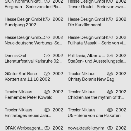
SIGN Kommunikation GmbH
2002
Hesse Design GmbH
2002
D
D
Bergman – Serie von drei Plakaten
Trevor Gould – Serie von zwei Plakaten
Hesse Design GmbH
2002
Hesse Design GmbH
2002
D
D
Rundgang 2002
Die Kurzfilmnacht
Hesse Design GmbH, Arthur Marek, Guido Heffels, Christian Boros, nowakteufelknyrim
2002
Hesse Design GmbH
2002
D
D
Neue deutsche Werbung- Serie von drei Plakaten
Fujihata Masaki – Serie von vier Plakaten
Dennis Orel
2002
Prill Tania, Alberto Vieceli
2002
D
CH
Literaturfestival Karlsruhe 02 – Serie von drei Plakaten
Straßen- und Ausstellungsplakate: Stand der Dinge: Neustes Wohnen in Zürich – Serie von sechs Plakaten
Günter Karl Bose
2002
Troxler Niklaus
2002
D
CH
Konzert am 11.10.2002
Christy Doran’s New Bag
Troxler Niklaus
2002
Troxler Niklaus
2002
CH
CH
Remember Peter Kowald
Children are the rhythm of the world
Troxler Niklaus
2002
Troxler Niklaus
2002
CH
CH
Ein farbiges neues Jahr…
U5 – Serie von drei Plakaten
OPAK Werbeagentur
2002
nowakteufelknyrim
2002
D
D