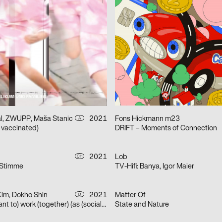
dio
2021
AnDiCo Lab
D
Today)
Struktureller Film
2021
Benjamin Hermann
CH
Strandgut Flohmarkt
 Johannes Schreiner
2021
Jahn Koutrios
D
Talk with Urban Landscape
al, ZWUPP, Maša Stanic
2021
Fons Hickmann m23
A
t vaccinated)
DRIFT – Moments of Connection
2021
Lob
CH
 Stimme
TV-Hifi: Banya, Igor Maier
Kim, Dokho Shin
2021
Matter Of
D
(How) do we (want to) work (together) (as (socially engaged) designers (students and neighbors)) (in neoliberal times)?
State and Nature