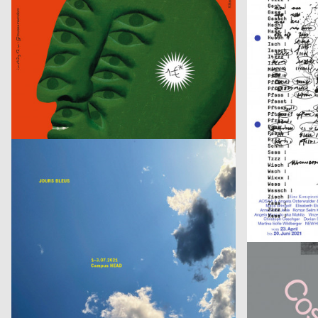
Geburt erfolgreich – das Leben ist kein Robinson Club
ARSENIC Sais
Claudiabasel Grafik & Interaktion
2021
Claudiabasel Gr
CH
S AM Accsess for all
Die Nase
Phila Büdding, Jana Rzehak
2021
figures
D
Jazzkabinett
Kunsthalle Frib
Neo Neo
2021
Neo Neo
CH
Jours Bleus [Blaue Tage]
NOF
Mini-Zine-Library
2021
Tristesse, Stähl
D
With me im Widmer II
Kunsttage Bas
Valentin Jauch, Sonia González
2021
Giliane Cachin, 
D
This Must Be The Place
RKC December
N&MS
2021
N&MS
D