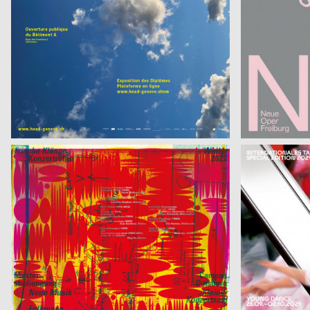
Odas Balkonale
Instagrampier 
Neue Gestaltung
2021
Neue Gestaltu
D
Villa Alfons
Nabucco
Anna Haas
2021
Anna Haas
CH
Mondgesichter
Palace Novemb
Thomas Kühnen
2021
ROLE Studio
D
Frische Klänge – die Konzertreihe
Young Dance Fe
Brechbühl Erich
2021
HAMMER, Tomir
CH
Tür auf Tür zu
Gessnerallee
Tjaša Cizej, Max Gültig, Laura Hähnel, Basil Haug
2021
Studio Adeline 
D
it’s a book, it’s a screen, it’s a space in between
Bad Bonn Kilbi