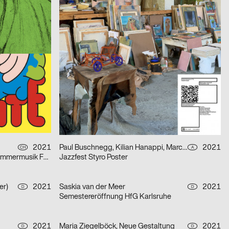
Rechnitz (Anđeo uništenja) / Rechnitz (Der Würgeengel) by Elfriede Jelinek
2021
Balmer Hählen
2021
CH
CH
Fabienne Levy – Romane De Watteville
2021
Herendi Artemisio
2021
CH
CH
Formafantasma: Cambio – Baum, Holz, Mensch
2021
Jonathan Blaschke, Bruno Jacoby
2021
CH
D
Kohlswat Season 2
2021
Paul Buschnegg, Kilian Hanappi, Marcus Wagner
2021
CH
A
»Diáspora Sefardí« – Mizmorim Kammermusik Festival
Jazzfest Styro Poster
er)
2021
Saskia van der Meer
2021
D
D
Semestereröffnung HfG Karlsruhe
2021
Maria Ziegelböck, Neue Gestaltung
2021
D
D