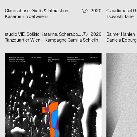
Claudiabasel Grafik & Interaktion
2020
Claudiabasel Gr
CH
Kaserne »in between«
Tsuyoshi Tane
studio VIE, Šoškic Katarina, Scherabon Herwig
2020
Balmer Hählen
A
Tanzquartier Wien – Kampagne Camilla Schielin
Daniela Edburg
Vaidehi Hofer
2020
Alfio Mazzei
CH
Lecture Series in Evolutionary Ecology
Luminanza
buero butter
2020
Apfel Niklas
A
Drei Streifen
Imageplakatseri
Fons Hickmann m23
2020
Fons Hickmann
D
RIAS Kammerchor Berlin
Bereicherung
Ariane Spanier Design
2020
Malena Kronsc
D
50 Years Museum of Contemporary Art Skopje
Jazz & Pop Fest