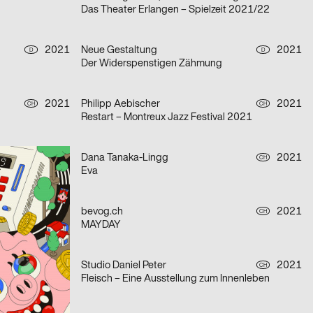
Das Theater Erlangen – Spielzeit 2021/22
2021
Neue Gestaltung
2021
D
D
Der Widerspenstigen Zähmung
2021
Philipp Aebischer
2021
CH
CH
Restart – Montreux Jazz Festival 2021
2021
Dana Tanaka-Lingg
2021
CH
CH
Eva
2021
bevog.ch
2021
CH
CH
MAYDAY
2021
Studio Daniel Peter
2021
CH
CH
Fleisch – Eine Ausstellung zum Innenleben