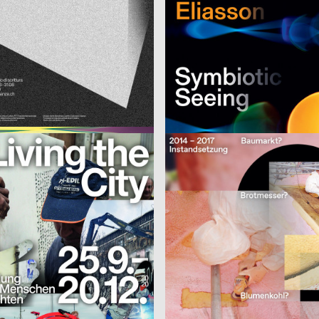
i, Linggi Annina
2020
NORM
CH
»Von Zwischenfall bis Zündschnur« – Sammlungsausstellung der Hochschule Luzern – Design & Kunst
Norm – It’s not complicated
2020
JACQUES ET BRIGITTE
CH
e
ROXY Programm AUG – DEZ 202
2020
Siyu Mao
D
– Stadt leben
Instandsetzung – Umlauftank 2
2020
Heynen Martin
A
 Week
Lesen für Bier
el
2020
Radziejewski Robert
CH
Fragmentation – Frammenti di Du
Bureau Progressiv visuelle Kommunikation
2020
Huhn Jonas, Keller Dominik
D