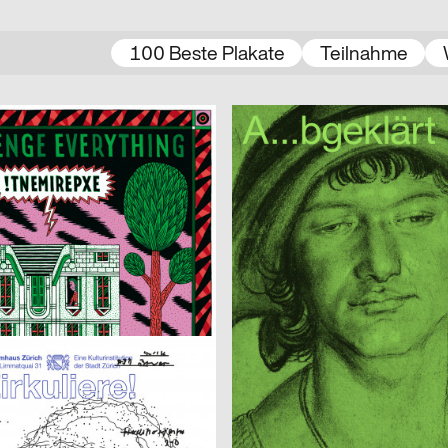
100 Beste Plakate
Teilnahme
nning
2021
Beton – Gruppe für Gestaltung
D
 Vlisco
 Benedikt Luft
2021
Miriam Häfele
D
eller
Alles ist hin
Imma Caretta, Gianluca Flütsch, Giannoulas Dimitris
2021
Verena Mack
CH
Human Parasite
r
2021
Isabell Hammelbeck, Jana Michae
CH
 Konspiration
Artificial Sexism
2021
3007
CH