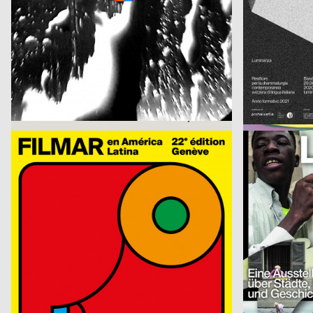
Maximage, Studio Raphael Hefti
2020
Federica Zanett
CH
Raphael Hefti: »Salutary Failures«
Herendi Artemisio
2020
Hren Iza
CH
MyCollection: Bruno Monguzzi
Énergie animal
WePlayDesign
2020
Lamm & Kirch
CH
Festival Filmar 2020
Living the City 
Raffinerie AG für Gestaltung
2020
Bueronardin
CH
56. Solothurner Filmtage Home Edition
Vienna Design
Studio Terhedebrügge
2020
Christian Knöpf
D
Europäischer Kultursommer Fellbach
Living Library
Bureau Progressiv visuelle Kommunikation
2020
D