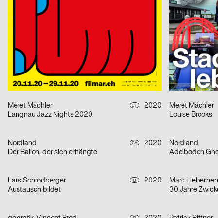
Tom Hegen – Habitat
smile for a whil
FAN Collective
2020
babyinktwice
D
FAN No. 2 RESIDENCE
Turboblock Nr. 
Design Studio Thom Pfister
2020
Mike Dziambor
CH
La Trouvaille – »ready-to-wear«
Shrooms
Meret Mächler
2020
Meret Mächler
CH
Langnau Jazz Nights 2020
Louise Brooks
Nordland
2020
Nordland
CH
Der Ballon, der sich erhängte
Adelboden Ghos
Lars Schrodberger
2020
Marc Lieberherr
D
Austausch bildet
30 Jahre Zwick
D