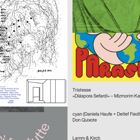
on 2021–2022
Frauen der Wiener Werkstätte
afik & Interaktion
2021
Balmer Hählen
CH
Foreign Agent – Live Bold
2021
Atelier Bundi AG
CH
ourg 30/40 ans Jubilé
Edgar
2021
Neo Neo
CH
Am Stram Gram
in Alena
2021
Tristesse
CH
el 2021
Vilté Jurgutyté
2021
cyan (Daniela Haufe + Detlef Fiedl
CH
Don Quixote
2021
Lamm & Kirch
D