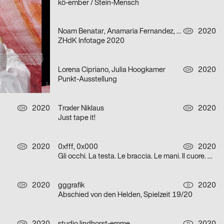
kö-ember / Stein-Mensch
2020
Noam Benatar, Anamaria Fernandez, Vilté Jurgutyté, Keller Samara
2020
D
CH
ZHdK Infotage 2020
2020
Lorena Cipriano, Julia Hoogkamer
2020
CH
CH
Punkt-Ausstellung
2020
Troxler Niklaus
2020
CH
CH
Just tape it!
2020
0xfff, 0x000
2020
CH
CH
Gli occhi. La testa. Le braccia. Le mani. Il cuore. Grazie.
2020
gggrafik
2020
CH
D
Abschied von den Helden, Spielzeit 19/20
CH
D