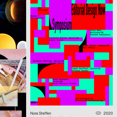
2020
Tristesse
2020
CH
CH
Total Space
2020
Schaubühne Berlin, Olaf Nicolai
2020
CH
D
0
Olaf Nicolai: »Nothing for Nothing/Try again«
2020
Lea Häfliger
2020
D
CH
Erinnerung Lisa Erfindung
2020
Stahl R
2020
CH
D
Imagine the City
2020
Yui Yamagishi
2020
D
D
e
DREAMS REFLECT OUR THOUGHTS
2020
Nora Steffen
2020
D
CH