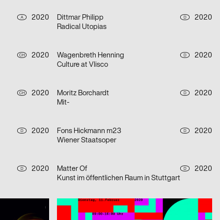
2020
Dittmar Philipp
2020
A
D
Radical Utopias
2020
Wagenbreth Henning
2020
CH
D
Culture at Vlisco
2020
Moritz Borchardt
2020
CH
D
Mit-
2020
Fons Hickmann m23
2020
D
D
Wiener Staatsoper
2020
Matter Of
2020
D
D
Kunst im öffentlichen Raum in Stuttgart
2020
Reinicke Christoph
2020
CH
D
Olafur Eliasson, Symbiotic Seeing, Kunsthaus Zürich
Symposium: »Editorial Design Now«