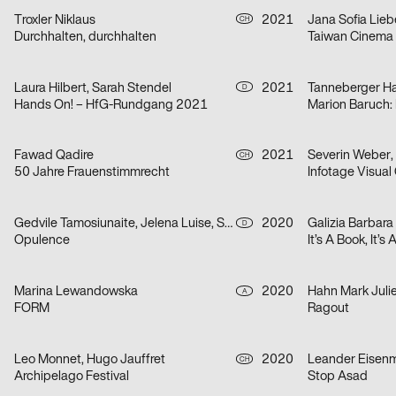
Troxler Niklaus
2021
Jana Sofia Lieb
CH
Durchhalten, durchhalten
Taiwan Cinema
Laura Hilbert, Sarah Stendel
2021
Tanneberger H
D
Hands On! – HfG-Rundgang 2021
Fawad Qadire
2021
CH
50 Jahre Frauenstimmrecht
Gedvile Tamosiunaite, Jelena Luise, Shuaitong Zong
2020
Galizia Barbara
D
Opulence
It’s A Book, It’s
Marina Lewandowska
2020
Hahn Mark Juli
A
FORM
Ragout
Leo Monnet, Hugo Jauffret
2020
Leander Eisen
CH
Archipelago Festival
Stop Asad