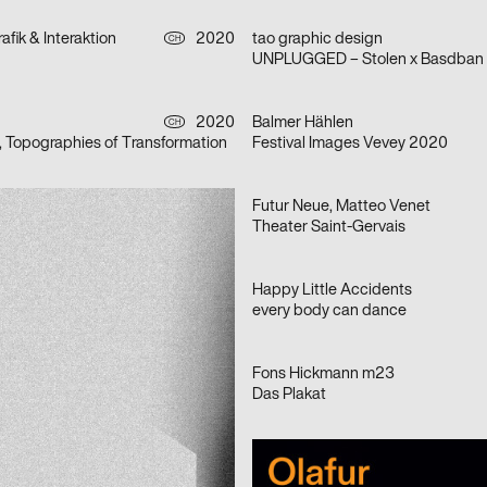
afik & Interaktion
2020
tao graphic design
CH
UNPLUGGED – Stolen x Basdban
2020
Balmer Hählen
CH
, Topographies of Transformation
Festival Images Vevey 2020
2020
Futur Neue, Matteo Venet
CH
Theater Saint-Gervais
2020
Happy Little Accidents
D
e ufaFabrik Berlin
every body can dance
 m23
2020
Fons Hickmann m23
D
Das Plakat
hnabl
2020
Martin Stoecklin & Melina Wilson
D
ival Stuttgart