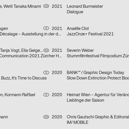
e, Wetli Tanaka Minami
2021
Leonard Burmeister
CH
Dialogue
agen
2021
Anaëlle Clot
D
Marion Baruch: Décalage – Ausstellung in der der HGB Galerie
JazzOnze+ Festival 2021
Severin Weber, Tanja Vogt, Elia Geiger, Ladina Döring, Nicola Canziani
2021
Severin Weber
CH
Infotage Visual Communication 2021 Zürcher Hochschule der Künste
Stummfilmfestival Filmpodium Zür
2020
BANK™ / Graphic Design Today
D
 A Buzz, It’s Time to Discuss
Slow Down Extinction Protect Biod
en, Kormann Raffael
2020
D
Lieblinge der Saison
mann
2020
CH
IM/ MOBILE