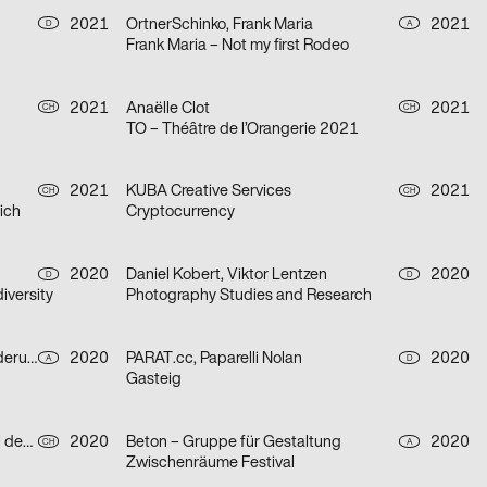
2021
OrtnerSchinko, Frank Maria
2021
D
A
Frank Maria – Not my first Rodeo
2021
Anaëlle Clot
2021
CH
CH
TO – Théâtre de l’Orangerie 2021
2021
KUBA Creative Services
2021
CH
CH
ich
Cryptocurrency
2020
Daniel Kobert, Viktor Lentzen
2020
D
D
iversity
Photography Studies and Research
Heimat Wien – Agentur für Veränderung
2020
PARAT.cc, Paparelli Nolan
2020
A
D
Gasteig
Chris Gautschi Graphic & Editorial design
2020
Beton – Gruppe für Gestaltung
2020
CH
A
Zwischenräume Festival