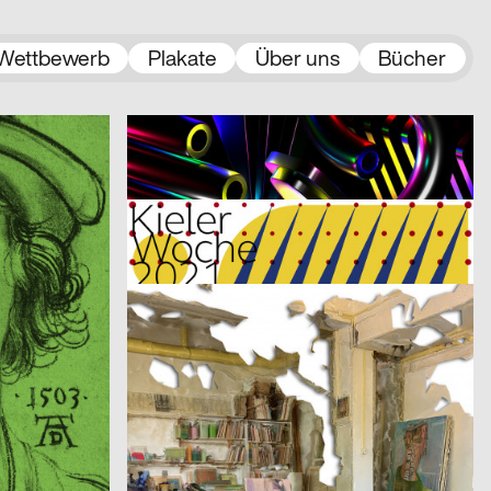
Wettbewerb
Plakate
Über uns
Bücher
2021
Jamy Herrmann
2021
A
CH
A…kademie der bildenden Künste Wien – Einführungskampagne
Restart – Montreux Jazz Festival 2021
2021
Claudiabasel Grafik & Interaktion
2021
D
CH
Kieler Woche 2021
2021
Roueche Denis, Studio Fondamenta
2021
D
CH
Etudes d’espace [Raumstudien] n° 1-52 – Visarte Vaud
l
2021
2xGoldstein
2021
D
D
Architecture Infrastructure Landscape – Construction and Representation of the Territory in Latin America [Architektur Infrastruktur Landschaft – Konstruktion und Repräsentation des Territoriums in Lateinamerika]
2021
3007
2021
A
A