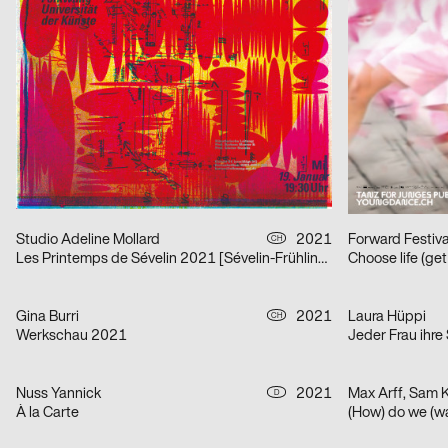
Enrico Bravi
2021
Shortnotice Stu
A
KM 60
INFORMATION (
Jule Hägele
2021
Gina Burri
D
50 Jahre Release Stuttgart e. V.
Jul Dillier
Alix Stria
2021
Tim Lindacher,
D
BARS ARE CLOSED, BUT PUB IS OPEN! [Bars sind geschlossen, doch PUB ist geöfffnet!]
Bau Mich Auf
Studio Adeline Mollard
2021
Forward Festiv
CH
Les Printemps de Sévelin 2021 [Sévelin-Frühling 2021]
Choose life (ge
Gina Burri
2021
Laura Hüppi
CH
Werkschau 2021
Jeder Frau ihre
Nuss Yannick
2021
Max Arff, Sam 
D
À la Carte