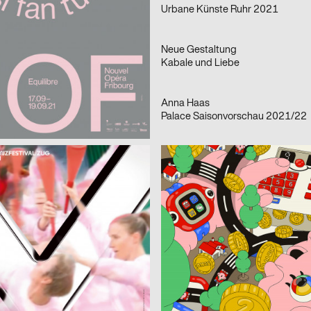
– Pierfrancesco Celada
Urbane Künste Ruhr 2021
ng
2021
Neue Gestaltung
D
Kabale und Liebe
2021
Anna Haas
CH
er/Dezember 2021
Palace Saisonvorschau 2021/22
2021
Arbnore Toska
CH
stival
AMEX
is Shyngyssova
2021
AMI
CH
Archipel Festival 2021
Mollard, Coboi
2021
Studio Daniel Peter
CH
 2021
Kofmehl