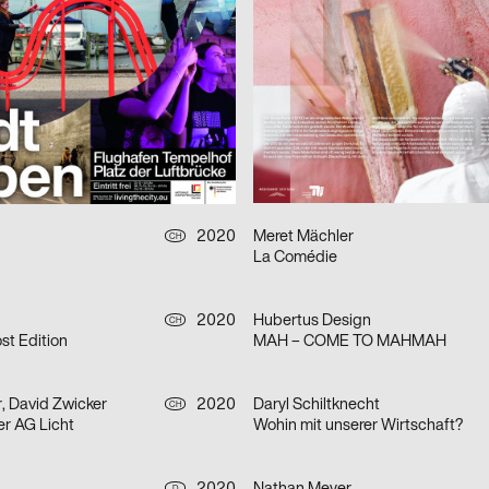
e – Public Poster Gallery Reloaded
Tokonoma Preview
2020
Sonja Schwarz
CH
8
Ästhetik des Designs
2020
HAMMER
D
Gessnerallee
2020
Meret Mächler
CH
La Comédie
2020
Hubertus Design
CH
t Edition
MAH – COME TO MAHMAH
, David Zwicker
2020
Daryl Schiltknecht
CH
er AG Licht
Wohin mit unserer Wirtschaft?
D