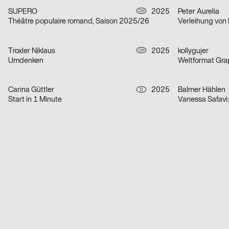
SUPERO
2025
Peter Aurelia
CH
Théâtre populaire romand, Saison 2025/26
Troxler Niklaus
2025
kollygujer
CH
Umdenken
Weltformat Gra
Carina Güttler
2025
Balmer Hählen
D
Start in 1 Minute
Vanessa Safavi: