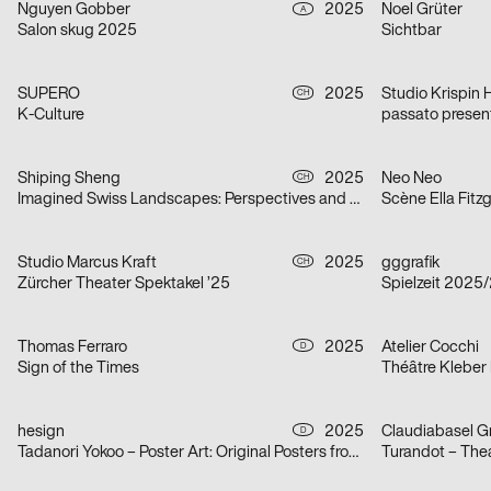
Nguyen Gobber
2025
Noel Grüter
A
Salon skug 2025
Sichtbar
SUPERO
2025
Studio Krispin 
CH
K-Culture
passato presen
Shiping Sheng
2025
Neo Neo
CH
Imagined Swiss Landscapes: Perspectives and Edges in Image Collage
Scène Ella Fitz
Studio Marcus Kraft
2025
gggrafik
CH
Zürcher Theater Spektakel ’25
Spielzeit 2025
Thomas Ferraro
2025
Atelier Cocchi
D
Sign of the Times
Théâtre Kleber
hesign
2025
Claudiabasel Gra
D
Tadanori Yokoo – Poster Art: Original Posters from 1965 – 2025
Turandot – The