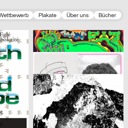
Wettbewerb
Plakate
Über uns
Bücher
2025
Lewin Harnisch
2025
CH
D
Eat The Filthy Rich
2025
Bonbon
2025
D
CH
Fotoatelier Wolgensinger – Mit vier Augen
2025
Lukas Ruprecht
2025
CH
D
Bachelorprojekt „NEW FACES“
2025
PARAT.cc
2025
D
D
Fünf Freunde
2025
H A N D
2025
CH
D