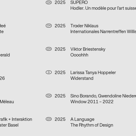
2025
SUPERO
CH
Hodler. Un modèle pour l’art suiss
Heé
2025
Troxler Niklaus
CH
te
Internationales Narrentreffen Will
2025
Viktor Briestensky
CH
gerald
Oooohhh
2025
Larissa Tanya Hoppeler
D
/26
Widerstand
2025
CH
 Méleau
Window 2011 – 2022
fik + Interaktion
2025
A Language
CH
ater Basel
The Rhythm of Design