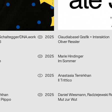
 Geschichte
Heim Test, test Heim
2025
strobo B M
D
Hello Image
 Schaltegger/DNA.work
2025
Claudiabasel Grafik + Interaktion
CH
6
Oliver Ressler
2025
Marie Hindinger
CH
n
Im Sommer
2025
Anastasia Temirkhan
D
Il Trittico
rkhan
2025
Daniel Wiesmann, Radziejewski R
CH
 Piippo
Mut zur Wut