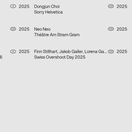
2025
Dongjun Choi
2025
A
CH
Sorry Helvetica
2025
Neo Neo
2025
CH
CH
Théâtre Am Stram Gram
2025
Finn Stillhart, Jakob Galler, Lorena Gamper
2025
D
CH
26
Swiss Overshoot Day 2025