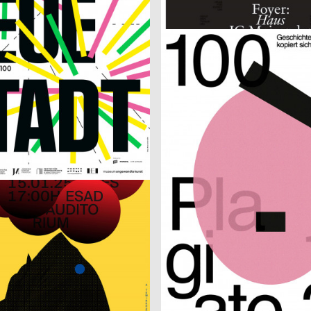
44e AMR Jazz Festival
lip, Fawad Qadire
2025
Roland Radschopf, Florian Kowat
CH
Fachreferat von Digitec Galaxus „Fast alles für fast jede*n“
100 Beste Plagiate – Geschichte k
rkhan
2025
OFF OFFICE
CH
ce. Semantic Shapes
Alf Lechner 100 – Materie Stahl
Michel Domeisen, Emily Horrolt, Hannah Klarer
2025
Studio Speranza
CH
Filmpodium Zürich
Elian Zeitel + Itakiry
2025
Wagenbreth Henning
CH
30 Jahre Haus Schwarzenberg
2025
Shiping Sheng
D
ely
From Letter to Gesture
ng
2025
Ltd. Ltd.
D