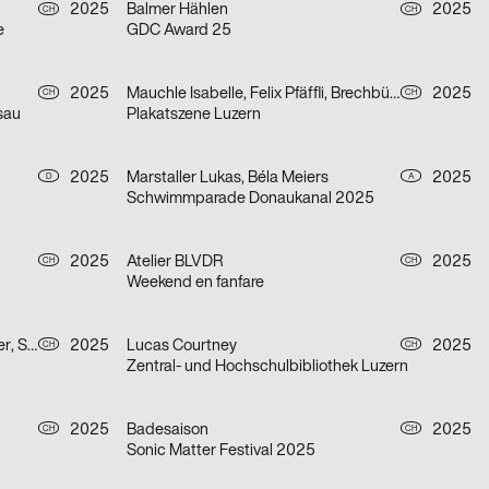
2025
Balmer Hählen
2025
CH
CH
e
GDC Award 25
2025
Mauchle Isabelle, Felix Pfäffli, Brechbühl Erich
2025
CH
CH
isau
Plakatszene Luzern
2025
Marstaller Lukas, Béla Meiers
2025
D
A
Schwimmparade Donaukanal 2025
2025
Atelier BLVDR
2025
CH
CH
Weekend en fanfare
Sino Borando, Gwendoline Niederer, Serafina Räber
2025
Lucas Courtney
2025
CH
CH
Zentral- und Hochschulbibliothek Luzern
2025
Badesaison
2025
CH
CH
Sonic Matter Festival 2025