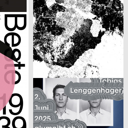
Der Sommer in Stuttgart 2025
z
2025
Modo GmbH
2025
A
CH
opiert sich
Alex Hanimann in der Produktionshalle von Tobias Lenggenhager
2025
Jeremy Traun
2025
D
A
Buy Buy Culture
2025
DWA Graphic design department
2025
CH
D
Amol K Patil: Many Kilometres – Several Words
2025
Balmer Hählen
2025
D
CH
Anna Fasshauer: Done!
2025
Alexandra Trinkl
2025
CH
D
Die Würde aller Menschen ist unantastbar.
2025
Abhash Mittal
2025
A
CH