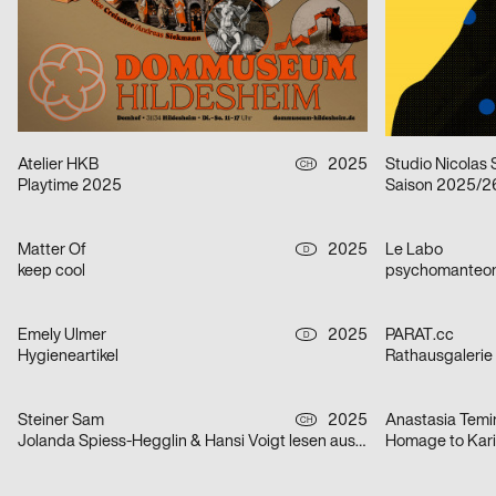
ECAL Open Day 2025
Die unendliche
PANK
2025
cyan
CH
Oxytocin
Potsa Lotsa
Atelier HKB
2025
Studio Nicolas
CH
Playtime 2025
Saison 2025/2
Matter Of
2025
Le Labo
D
keep cool
psychomanteo
Emely Ulmer
2025
PARAT.cc
D
Hygieneartikel
Rathausgalerie
Steiner Sam
2025
Anastasia Temi
CH
Jolanda Spiess-Hegglin & Hansi Voigt lesen aus „Meistgeklickt“
Homage to Kari