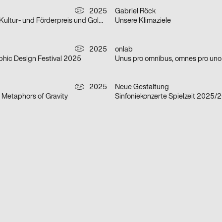
2025
Gabriel Röck
CH
Verleihung von Kultur- und Förderpreis und Goldener Ehrenmedaille 2025 des Kantons Zürich
Unsere Klimaziele
2025
onlab
CH
phic Design Festival 2025
Unus pro omnibus, omnes pro uno
2025
Neue Gestaltung
CH
 Metaphors of Gravity
Sinfoniekonzerte Spielzeit 2025/