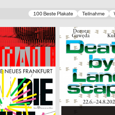
100 Beste Plakate
Teilnahme
Michel Domeisen, Emily Horrolt, Hannah Klarer
2025
A Language
CH
Filmpodium Zürich
Haus für Kunst Uri 2025
2025
Neue Gestaltung
CH
 2025
Der kleine Vampir
Doeller
2025
Samuel Weidmann
D
s Frankfurt
FÜR ALLE (statt wenige)
o
2025
Audretsch Massimiliano
CH
 Festival Lausanne
BEYOND
asmus von Götz
2025
Atelier BLVDR
D