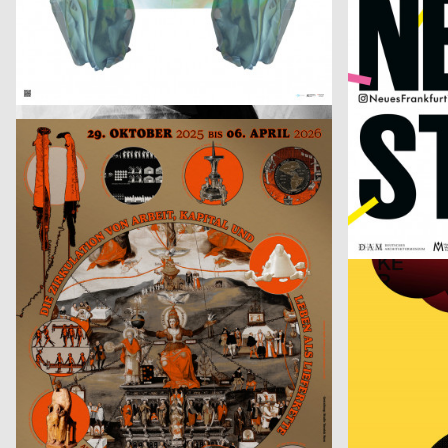
Danke Andreas
Double U
Claudiabasel Grafik + Interaktion
2025
Kerschbaum Phi
CH
Der Liebhaber – Theater Basel
Studio Yannick Nuss
2025
Anastasia Temi
D
Die Zirkulation von Arbeit, Kapital und Leben als Lieferkette – Alice Creischer & Andreas Siekmann
ESAD Conferen
Badesaison
2025
CH
1. Mai 2025
Dario Argento, 
Johnson / Kingston
2025
Onari Projects
CH
Fumetto Comic Festival 2025
Confoederatio
FLAG Aubry/Broquard
2025
Fons Hickmann
CH
CONFOEDERATIO
Absofuckinglut
Benoît Brun
2025
Neue Gestaltu
CH