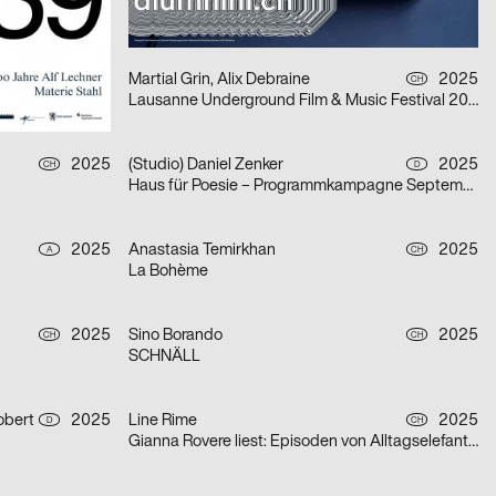
Kein Kino Lecture Series FS25
2025
Martial Grin, Alix Debraine
2025
D
CH
Lausanne Underground Film & Music Festival 2025
2025
(Studio) Daniel Zenker
2025
CH
D
Haus für Poesie – Programmkampagne September/Oktober 2025
2025
Anastasia Temirkhan
2025
A
CH
La Bohème
2025
Sino Borando
2025
CH
CH
SCHNÄLL
obert
2025
Line Rime
2025
D
CH
Gianna Rovere liest: Episoden von Alltagselefanten