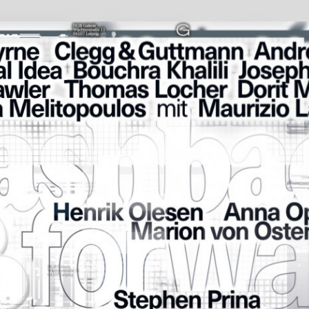
k:forwar
100 Beste Plakate
Teilnahme
Ta