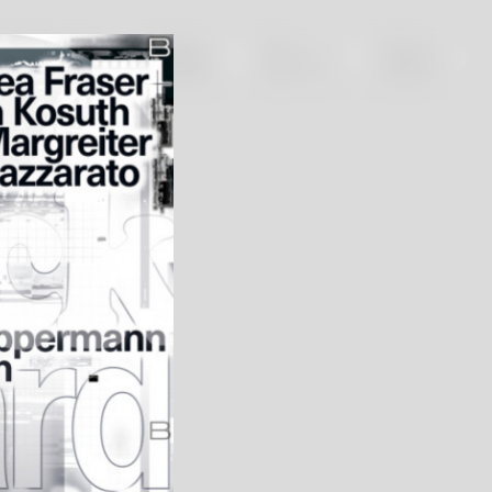
d
Wettbewerb
Plakate
Über uns
Bücher
Titel
flashback:forward
Gestalter:innen
nneberger Hagen
Land
Deutschland
Jahr
2022
Format
A0
Drucktechnik
Digitaldruck
Kategorie
Auftragsarbeiten
Druckerei