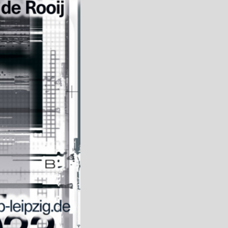
Flyeralarm
Auftraggeber
Buchkunst Leipzig