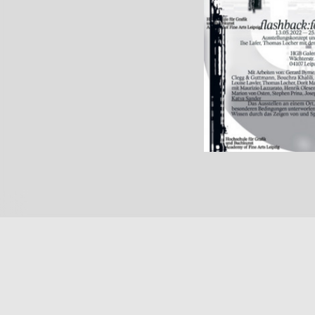
© 100 Beste Plakate e. V