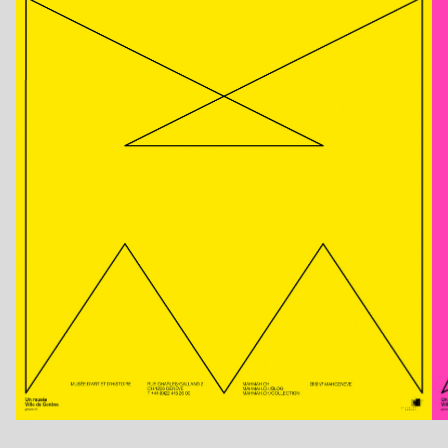
Jahr
2020
Format
F4
Drucktechnik
Siebdruck
Kategorie
Auftragsarbeiten
Druckerei
Duo d’Art
Auftraggeber
MAH – Musée d’art et d’histoire