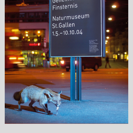
Schweiz
Jahr
2004
Format
F4
Drucktechnik
Offsetdruck
Druckerei
JCM Offsetdruck AG, Schlieren
Auftraggeber
Naturmuseum St. Gallen