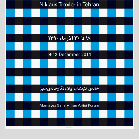
2011
Format
F4
Drucktechnik
Siebdruck
Kategorie
Auftragsarbeiten
Druckerei
Serigraphie Uldry AG, Hinterkappelen/Bern
Auftraggeber
Momayez Foundation und Iran Artist House, Teheran