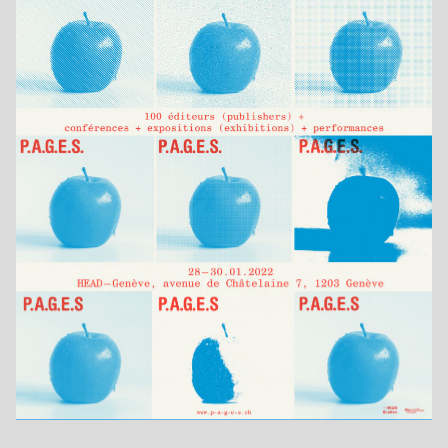
Jahr
2022
Format
F4
Drucktechnik
Siebdruck
Kategorie
Auftragsarbeiten
Druckerei
Duo d’Art
Auftraggeber
HEAD – Genève