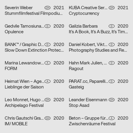
Severin Weber
2021
KUBA Creative Services
2021
CH
CH
Stummfilmfestival Filmpodium Zürich
Cryptocurrency
Gedvile Tamosiunaite, Jelena Luise, Shuaitong Zong
2020
Galizia Barbara
2020
D
D
Opulence
It’s A Book, It’s A Buzz, It’s Time to Discuss
BANK™ / Graphic Design Today
2020
Daniel Kobert, Viktor Lentzen
2020
D
D
Slow Down Extinction Protect Biodiversity
Photography Studies and Research
Marina Lewandowska
2020
Hahn Mark Julien, Kormann Raffael
2020
A
D
FORM
Ragout
Heimat Wien – Agentur für Veränderung
2020
PARAT.cc, Paparelli Nolan
2020
A
D
Lieblinge der Saison
Gasteig
Leo Monnet, Hugo Jauffret
2020
Leander Eisenmann
2020
CH
CH
Archipelago Festival
Stop Asad
Chris Gautschi Graphic & Editorial design
2020
Beton – Gruppe für Gestaltung
2020
CH
A
IM/ MOBILE
Zwischenräume Festival