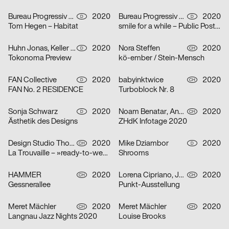
Bureau Progressiv visuelle Kommunikation
2020
Bureau Progressiv visuelle Kommunikation
2020
D
D
Tom Hegen – Habitat
smile for a while – Public Poster Gallery Reloaded
Huhn Jonas, Keller Dominik
2020
Nora Steffen
2020
D
CH
Tokonoma Preview
kö-ember / Stein-Mensch
FAN Collective
2020
babyinktwice
2020
D
CH
FAN No. 2 RESIDENCE
Turboblock Nr. 8
Sonja Schwarz
2020
Noam Benatar, Anamaria Fernandez, Vilté Jurgutyté, Keller Samara
2020
D
CH
Ästhetik des Designs
ZHdK Infotage 2020
Design Studio Thom Pfister
2020
Mike Dziambor
2020
CH
D
La Trouvaille – »ready-to-wear«
Shrooms
HAMMER
2020
Lorena Cipriano, Julia Hoogkamer
2020
CH
CH
Gessnerallee
Punkt-Ausstellung
Meret Mächler
2020
Meret Mächler
2020
CH
CH
Langnau Jazz Nights 2020
Louise Brooks