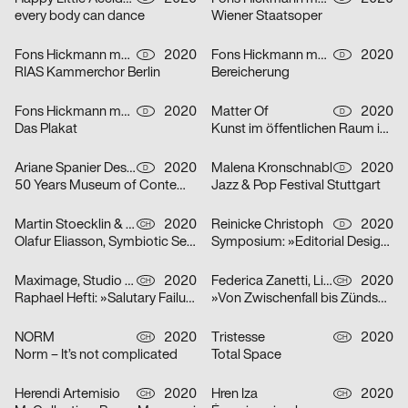
every body can dance
Wiener Staatsoper
Fons Hickmann m23
2020
Fons Hickmann m23
2020
D
D
RIAS Kammerchor Berlin
Bereicherung
Fons Hickmann m23
2020
Matter Of
2020
D
D
Das Plakat
Kunst im öffentlichen Raum in Stuttgart
Ariane Spanier Design
2020
Malena Kronschnabl
2020
D
D
50 Years Museum of Contemporary Art Skopje
Jazz & Pop Festival Stuttgart
Martin Stoecklin & Melina Wilson
2020
Reinicke Christoph
2020
CH
D
Olafur Eliasson, Symbiotic Seeing, Kunsthaus Zürich
Symposium: »Editorial Design Now«
Maximage, Studio Raphael Hefti
2020
Federica Zanetti, Linggi Annina
2020
CH
CH
Raphael Hefti: »Salutary Failures«
»Von Zwischenfall bis Zündschnur« – Sammlungsausstellung der Hochschule Luzern – Design & Kunst
NORM
2020
Tristesse
2020
CH
CH
Norm – It’s not complicated
Total Space
Herendi Artemisio
2020
Hren Iza
2020
CH
CH