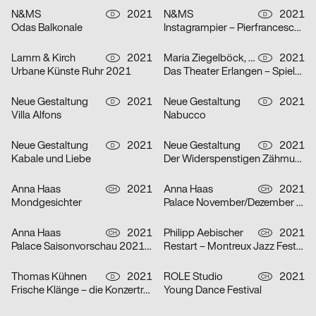
N&MS
2021
N&MS
2021
D
D
Odas Balkonale
Instagrampier – Pierfrancesco Celada
Lamm & Kirch
2021
Maria Ziegelböck, Neue Gestaltung
2021
D
D
Urbane Künste Ruhr 2021
Das Theater Erlangen – Spielzeit 2021/22
Neue Gestaltung
2021
Neue Gestaltung
2021
D
D
Villa Alfons
Nabucco
Neue Gestaltung
2021
Neue Gestaltung
2021
D
D
Kabale und Liebe
Der Widerspenstigen Zähmung
Anna Haas
2021
Anna Haas
2021
CH
CH
Mondgesichter
Palace November/Dezember 2021
Anna Haas
2021
Philipp Aebischer
2021
CH
CH
Palace Saisonvorschau 2021/22
Restart – Montreux Jazz Festival 2021
Thomas Kühnen
2021
ROLE Studio
2021
D
CH
Frische Klänge – die Konzertreihe
Young Dance Festival