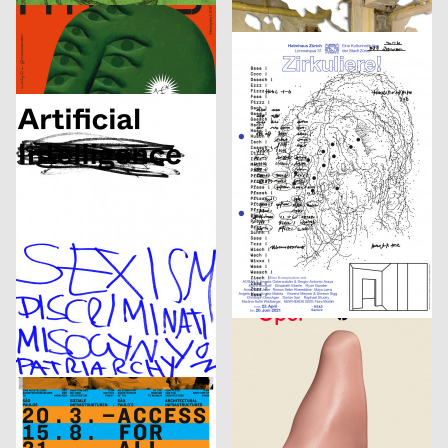
Human Parasite
Etudes d’espace [Raumstudien] n° 1-52 – Visarte Vaud
DIA Studio
2021
Vinzenz Meyner
2021
CH
CH
Optimo – Antique Legacy
Zirkuliere! Eine Konspiration
Isabell Hammelbeck, Jana Michael
2021
2xGoldstein
2021
D
D
Artificial Sexism
Architecture Infrastructure Landscape – Construction and Representation of the Territory in Latin America [Architektur Infrastruktur Landschaft – Konstruktion und Repräsentation des Territoriums in Lateinamerika]
Adele Stroh
2021
Maximage
2021
D
CH
Geburt erfolgreich – das Leben ist kein Robinson Club
ARSENIC Saison 2021–2022
3007
2021
3007
2021
A
A
Frauen der Wiener Werkstätte
Rechnitz (Anđeo uništenja) / Rechnitz (Der Würgeengel) by Elfriede Jelinek
Claudiabasel Grafik & Interaktion
2021
Claudiabasel Grafik & Interaktion
2021
CH
CH
S AM Accsess for all
Die Nase
Balmer Hählen
2021
Balmer Hählen
2021
CH
CH
Foreign Agent – Live Bold
Fabienne Levy – Romane De Watteville
Phila Büdding, Jana Rzehak
2021
figures
2021
D
CH
Jazzkabinett
Kunsthalle Fribourg 30/40 ans Jubilé