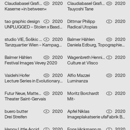
Claudiabasel Grafik & Interaktion
2020
Claudiabasel Grafik & Interaktion
2020
CH
CH
Kaserne »in between«
Tsuyoshi Tane
tao graphic design
2020
Dittmar Philipp
2020
A
D
UNPLUGGED – Stolen x Basdban
Radical Utopias
studio VIE, Šoškic Katarina, Scherabon Herwig
2020
Balmer Hählen
2020
A
CH
Tanzquartier Wien – Kampagne Camilla Schielin
Daniela Edburg, Topographies of Transformation
Balmer Hählen
2020
Wagenbreth Henning
2020
CH
D
Festival Images Vevey 2020
Culture at Vlisco
Vaidehi Hofer
2020
Alfio Mazzei
2020
CH
CH
Lecture Series in Evolutionary Ecology
Luminanza
Futur Neue, Matteo Venet
2020
Moritz Borchardt
2020
CH
D
Theater Saint-Gervais
Mit-
buero butter
2020
Apfel Niklas
2020
A
D
Drei Streifen
Imageplakatserie ufaFabrik Berlin
Happy Little Accidents
2020
Fons Hickmann m23
2020
D
D