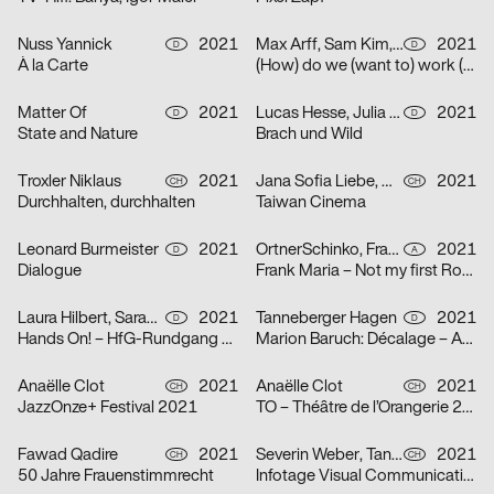
Nuss Yannick
2021
Max Arff, Sam Kim, Dokho Shin
2021
D
D
À la Carte
(How) do we (want to) work (together) (as (socially engaged) designers (students and neighbors)) (in neoliberal times)?
Matter Of
2021
Lucas Hesse, Julia Löffler
2021
D
D
State and Nature
Brach und Wild
Troxler Niklaus
2021
Jana Sofia Liebe, Wetli Tanaka Minami
2021
CH
CH
Durchhalten, durchhalten
Taiwan Cinema
Leonard Burmeister
2021
OrtnerSchinko, Frank Maria
2021
D
A
Dialogue
Frank Maria – Not my first Rodeo
Laura Hilbert, Sarah Stendel
2021
Tanneberger Hagen
2021
D
D
Hands On! – HfG-Rundgang 2021
Marion Baruch: Décalage – Ausstellung in der der HGB Galerie
Anaëlle Clot
2021
Anaëlle Clot
2021
CH
CH
JazzOnze+ Festival 2021
TO – Théâtre de l’Orangerie 2021
Fawad Qadire
2021
Severin Weber, Tanja Vogt, Elia Geiger, Ladina Döring, Nicola Canziani
2021
CH
CH
50 Jahre Frauenstimmrecht
Infotage Visual Communication 2021 Zürcher Hochschule der Künste