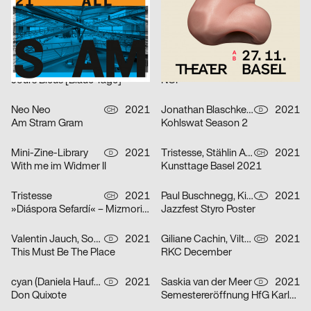
Atelier Bundi AG
2021
Herendi Artemisio
2021
CH
CH
Edgar
Formafantasma: Cambio – Baum, Holz, Mensch
Neo Neo
2021
Neo Neo
2021
CH
CH
Jours Bleus [Blaue Tage]
NOF
Neo Neo
2021
Jonathan Blaschke, Bruno Jacoby
2021
CH
D
Am Stram Gram
Kohlswat Season 2
Mini-Zine-Library
2021
Tristesse, Stählin Alena
2021
D
CH
With me im Widmer II
Kunsttage Basel 2021
Tristesse
2021
Paul Buschnegg, Kilian Hanappi, Marcus Wagner
2021
CH
A
»Diáspora Sefardí« – Mizmorim Kammermusik Festival
Jazzfest Styro Poster
Valentin Jauch, Sonia González
2021
Giliane Cachin, Vilté Jurgutyté
2021
D
CH
This Must Be The Place
RKC December
cyan (Daniela Haufe + Detlef Fiedler)
2021
Saskia van der Meer
2021
D
D
Don Quixote
Semestereröffnung HfG Karlsruhe