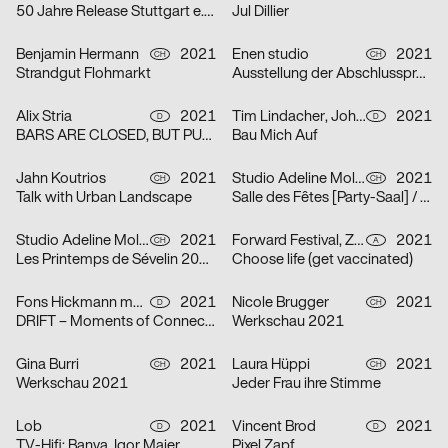
50 Jahre Release Stuttgart e. V.
Jul Dillier
Benjamin Hermann
2021
Enen studio
2021
CH
CH
Strandgut Flohmarkt
Ausstellung der Abschlussprojekte 2021 HEAD
Alix Stria
2021
Tim Lindacher, Johannes Schreiner
2021
D
D
BARS ARE CLOSED, BUT PUB IS OPEN! [Bars sind geschlossen, doch PUB ist geöfffnet!]
Bau Mich Auf
Jahn Koutrios
2021
Studio Adeline Mollard
2021
CH
CH
Talk with Urban Landscape
Salle des Fêtes [Party-Saal] / Orphelins [Waisen]
Studio Adeline Mollard
2021
Forward Festival, ZWUPP, Maša Stanic
2021
CH
A
Les Printemps de Sévelin 2021 [Sévelin-Frühling 2021]
Choose life (get vaccinated)
Fons Hickmann m23
2021
Nicole Brugger
2021
D
CH
DRIFT – Moments of Connection
Werkschau 2021
Gina Burri
2021
Laura Hüppi
2021
CH
CH
Werkschau 2021
Jeder Frau ihre Stimme
Lob
2021
Vincent Brod
2021
D
D
TV-Hifi: Banya, Igor Maier
Pixel Zapf