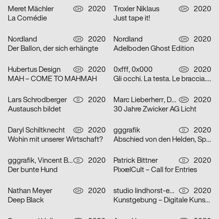
Meret Mächler
2020
Troxler Niklaus
2020
CH
CH
La Comédie
Just tape it!
Nordland
2020
Nordland
2020
CH
CH
Der Ballon, der sich erhängte
Adelboden Ghost Edition
Hubertus Design
2020
0xfff, 0x000
2020
CH
CH
MAH – COME TO MAHMAH
Gli occhi. La testa. Le braccia. Le mani. Il cuore. Grazie.
Lars Schrodberger
2020
Marc Lieberherr, David Zwicker
2020
D
CH
Austausch bildet
30 Jahre Zwicker AG Licht
Daryl Schiltknecht
2020
gggrafik
2020
CH
D
Wohin mit unserer Wirtschaft?
Abschied von den Helden, Spielzeit 19/20
gggrafik, Vincent Brod
2020
Patrick Bittner
2020
D
D
Der bunte Hund
PixxelCult – Call for Entries
Nathan Meyer
2020
studio lindhorst-emme
2020
CH
D
Deep Black
Kunstgebung – Digitale Kunstauktion