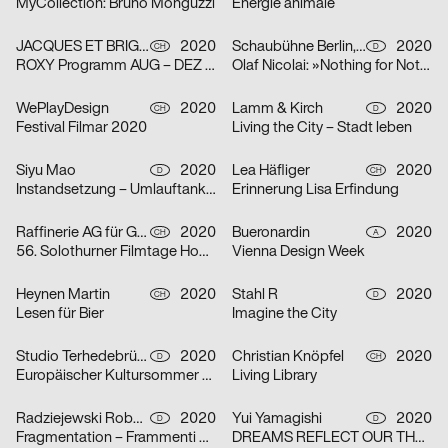
MyCollection: Bruno Monguzzi
Énergie animale
JACQUES ET BRIGITTE
2020
Schaubühne Berlin, Olaf Nicolai
2020
CH
D
ROXY Programm AUG – DEZ 2020
Olaf Nicolai: »Nothing for Nothing/Try again«
WePlayDesign
2020
Lamm & Kirch
2020
CH
D
Festival Filmar 2020
Living the City – Stadt leben
Siyu Mao
2020
Lea Häfliger
2020
D
CH
Instandsetzung – Umlauftank 2
Erinnerung Lisa Erfindung
Raffinerie AG für Gestaltung
2020
Bueronardin
2020
CH
A
56. Solothurner Filmtage Home Edition
Vienna Design Week
Heynen Martin
2020
Stahl R
2020
CH
D
Lesen für Bier
Imagine the City
Studio Terhedebrügge
2020
Christian Knöpfel
2020
D
CH
Europäischer Kultursommer Fellbach
Living Library
Radziejewski Robert
2020
Yui Yamagishi
2020
D
D
Fragmentation – Frammenti di Due
DREAMS REFLECT OUR THOUGHTS