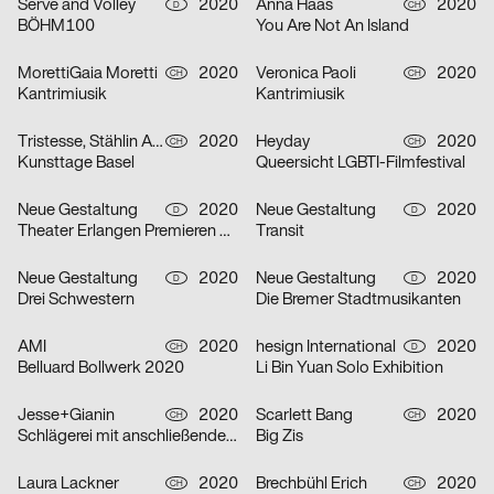
Serve and Volley
2020
Anna Haas
2020
D
CH
BÖHM100
You Are Not An Island
MorettiGaia Moretti
2020
Veronica Paoli
2020
CH
CH
Kantrimiusik
Kantrimiusik
Tristesse, Stählin Alena
2020
Heyday
2020
CH
CH
Kunsttage Basel
Queersicht LGBTI-Filmfestival
Neue Gestaltung
2020
Neue Gestaltung
2020
D
D
Theater Erlangen Premieren 20/21
Transit
Neue Gestaltung
2020
Neue Gestaltung
2020
D
D
Drei Schwestern
Die Bremer Stadtmusikanten
AMI
2020
hesign International
2020
CH
D
Belluard Bollwerk 2020
Li Bin Yuan Solo Exhibition
Jesse+Gianin
2020
Scarlett Bang
2020
CH
CH
Schlägerei mit anschließender Diskussion
Big Zis
Laura Lackner
2020
Brechbühl Erich
2020
CH
CH