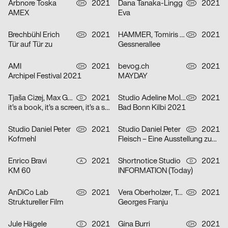
Arbnore Toska
2021
Dana Tanaka-Lingg
2021
CH
CH
AMEX
Eva
Brechbühl Erich
2021
HAMMER, Tomiris Shyngyssova
2021
CH
CH
Tür auf Tür zu
Gessnerallee
AMI
2021
bevog.ch
2021
CH
CH
Archipel Festival 2021
MAYDAY
Tjaša Cizej, Max Gültig, Laura Hähnel, Basil Haug
2021
Studio Adeline Mollard, Coboi
2021
D
CH
it’s a book, it’s a screen, it’s a space in between
Bad Bonn Kilbi 2021
Studio Daniel Peter
2021
Studio Daniel Peter
2021
CH
CH
Kofmehl
Fleisch – Eine Ausstellung zum Innenleben
Enrico Bravi
2021
Shortnotice Studio
2021
A
D
KM 60
INFORMATION (Today)
AnDiCo Lab
2021
Vera Oberholzer, Tonja Wüthrich
2021
CH
CH
Struktureller Film
Georges Franju
Jule Hägele
2021
Gina Burri
2021
D
CH