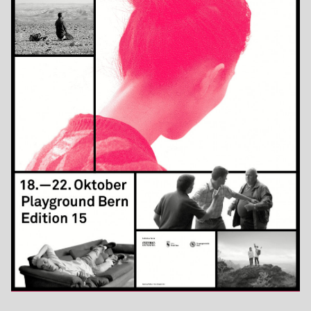
Jahr
2017
Format
F4
Drucktechnik
Siebdruck
Kategorie
Auftragsarbeiten
Druckerei
Serigraphie Uldry AG, CH Hinterkappelen/Bern
Auftraggeber
shnit Worldwide Shortfilmfestival, CH Bern