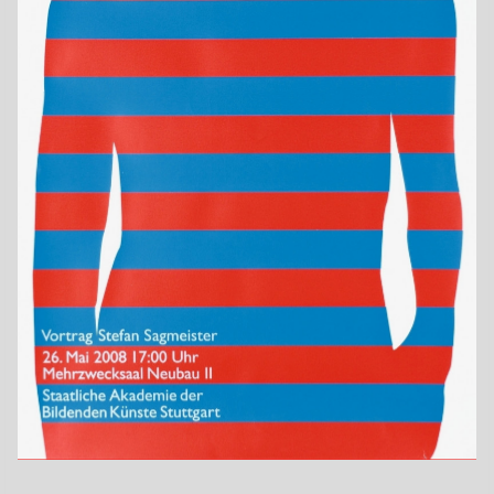
2008
Format
A1
Drucktechnik
Siebdruck
Druckerei
Druckwerkstatt der Staatlichen Akademie der Bildenden
Künste Stuttgart
Universität
Projektauftrag an der Staatlichen Akademie der Bildenden
Künste Stuttgart, Betreuung: Prof. Niklaus Troxler
Auftraggeber
Staatliche Akademie der Bildenden Künste Stuttgart