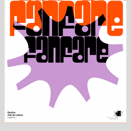
Jahr
2025
Format
F4
Drucktechnik
Offsetdruck
Kategorie
Auftragsarbeiten
Druckerei
Setaprint AG
Auftraggeber
Le Service culturel de la Ville de Genève/l’Union genevoise
des musiques et chorales