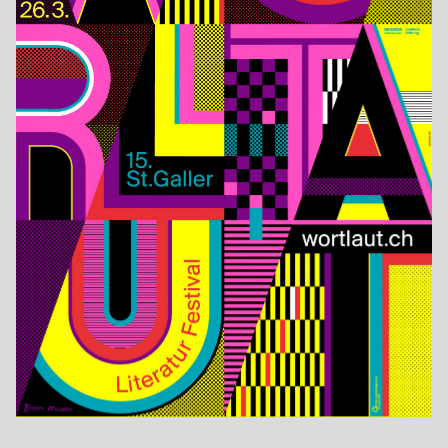
Schweiz
Jahr
2023
Format
F4
Drucktechnik
Sonstige
Kategorie
Auftragsarbeiten
Druckerei
Druckerei Lutz
Auftraggeber
Wortlaut – St.Galler Literaturfestival